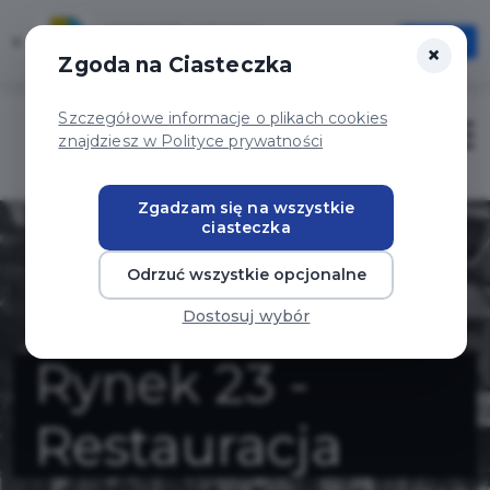
Karta Mieszkańca
×
Otwórz
×
Szybciej, wygodniej, zawsze pod ręką
Zgoda na Ciasteczka
Szczegółowe informacje o plikach cookies
Zaloguj
Otwór
znajdziesz w Polityce prywatności
Zgadzam się na wszystkie
ciasteczka
Odrzuć wszystkie opcjonalne
Dostosuj wybór
Rynek 23 -
Restauracja